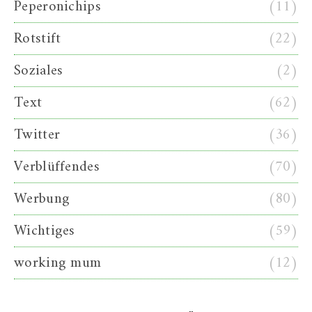
Peperonichips
(11)
Rotstift
(22)
Soziales
(2)
Text
(62)
Twitter
(36)
Verblüffendes
(70)
Werbung
(80)
Wichtiges
(59)
working mum
(12)