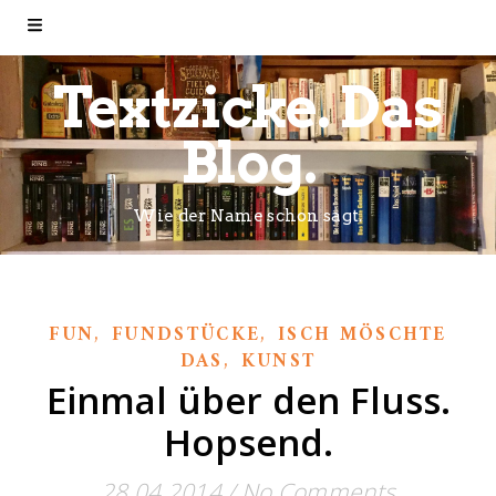
Textzicke. Das
Blog.
Wie der Name schon sagt.
,
,
FUN
FUNDSTÜCKE
ISCH MÖSCHTE
,
DAS
KUNST
Einmal über den Fluss.
Hopsend.
28.04.2014
/
No Comments