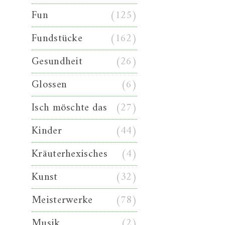
Fun
(125)
Fundstücke
(162)
Gesundheit
(26)
Glossen
(6)
Isch möschte das
(27)
Kinder
(44)
Kräuterhexisches
(4)
Kunst
(32)
Meisterwerke
(78)
Musik
(2)