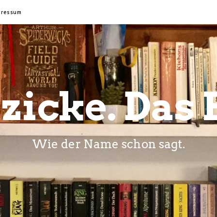
pressum
zicke. Das 
Wie der Name schon sagt.