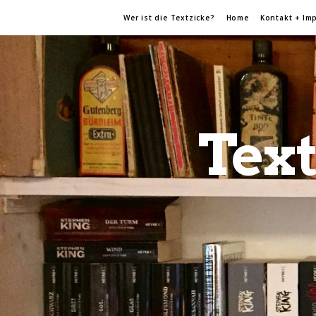
Wer ist die Textzicke?
Home
Kontakt + Im
Text