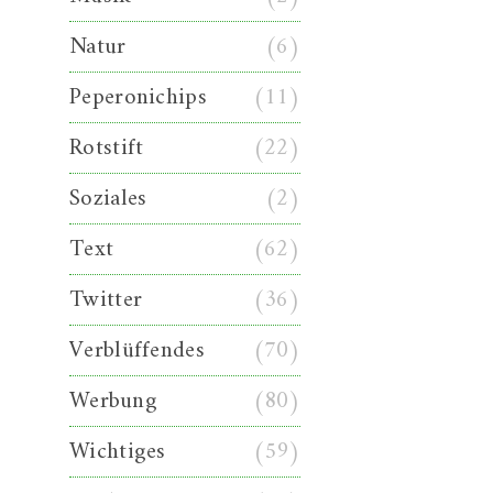
Natur
(6)
Peperonichips
(11)
Rotstift
(22)
Soziales
(2)
Text
(62)
Twitter
(36)
Verblüffendes
(70)
Werbung
(80)
Wichtiges
(59)