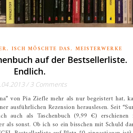
,
,
ER
ISCH MÖSCHTE DAS
MEISTERWERKE
henbuch auf der Bestsellerliste.
Endlich.
.04.2013
/
3 Comments
a” von Pia Ziefle mehr als nur begeistert hat, k
er ausführlichen Rezension herauslesen. Seit “Su
ich auch als Taschenbuch (9,99 €) erschienen i
r als sonst. Ob ich so ein bisschen mit Schuld da