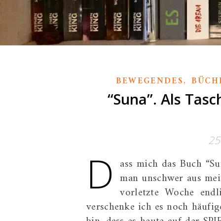
,
BEWEGENDES
BÜCH
“Suna”. Als Tasc
25
D
ass mich das Buch “Sun
man unschwer aus mein
vorletzte Woche endl
verschenke ich es noch häufige