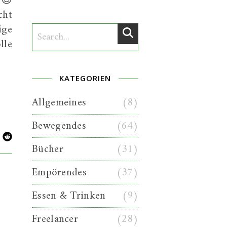
 😉
cht
ige
lle
KATEGORIEN
Allgemeines
(8)
Bewegendes
(64)
Bücher
(31)
Empörendes
(37)
Essen & Trinken
(9)
Freelancer
(28)