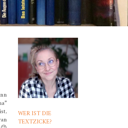
ann
na”
st,
WER IST DIE
ran
TEXTZICKE?