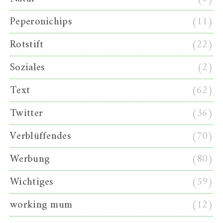
Peperonichips
(11)
Rotstift
(22)
Soziales
(2)
Text
(62)
Twitter
(36)
Verblüffendes
(70)
Werbung
(80)
Wichtiges
(59)
working mum
(12)