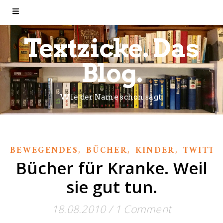
Textzicke. Das
Blog.
Wie der Name schon sagt.
,
,
,
BEWEGENDES
BÜCHER
KINDER
TWITTE
Bücher für Kranke. Weil
sie gut tun.
18.08.2010
/
1 Comment