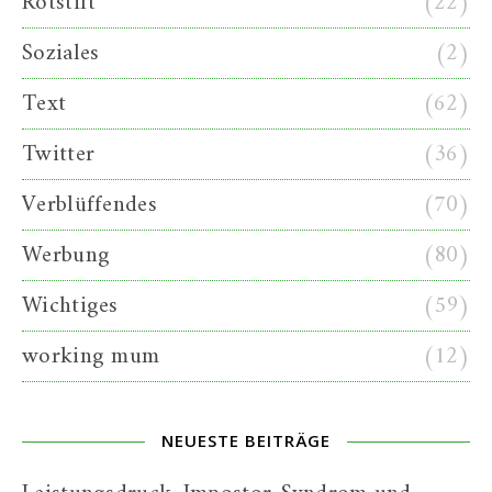
Rotstift
(22)
Soziales
(2)
Text
(62)
Twitter
(36)
Verblüffendes
(70)
Werbung
(80)
Wichtiges
(59)
working mum
(12)
NEUESTE BEITRÄGE