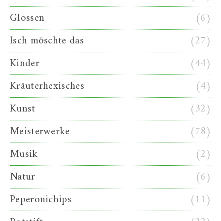
Glossen
(6)
Isch möschte das
(27)
Kinder
(44)
Kräuterhexisches
(4)
Kunst
(32)
Meisterwerke
(78)
Musik
(2)
Natur
(6)
Peperonichips
(11)