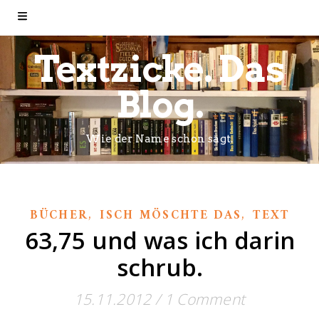
Textzicke. Das
Blog.
Wie der Name schon sagt.
,
,
BÜCHER
ISCH MÖSCHTE DAS
TEXT
63,75 und was ich darin
schrub.
15.11.2012
/
1 Comment