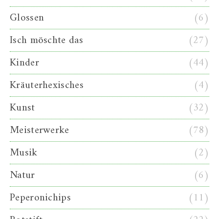
Glossen
(6)
Isch möschte das
(27)
Kinder
(44)
Kräuterhexisches
(4)
Kunst
(32)
Meisterwerke
(78)
Musik
(2)
Natur
(6)
Peperonichips
(11)