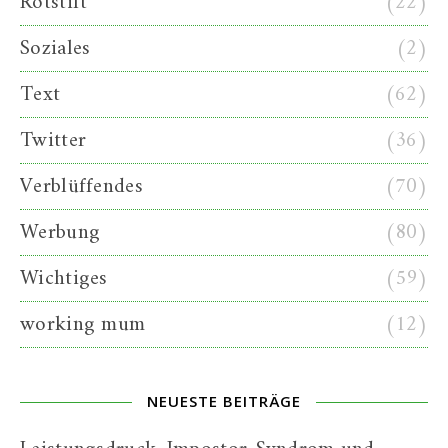
Rotstift
(22)
Soziales
(2)
Text
(62)
Twitter
(36)
Verblüffendes
(70)
Werbung
(80)
Wichtiges
(59)
working mum
(12)
NEUESTE BEITRÄGE