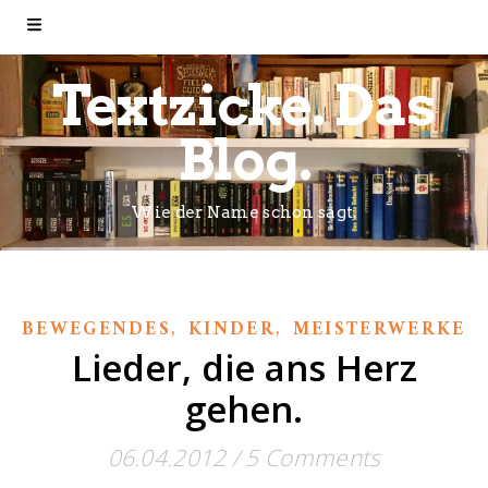
Textzicke. Das
Blog.
Wie der Name schon sagt.
,
,
,
BEWEGENDES
KINDER
MEISTERWERKE
Lieder, die ans Herz
gehen.
06.04.2012
/
5 Comments