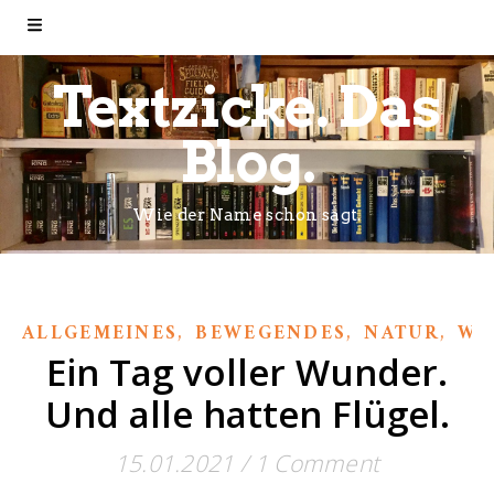
Textzicke. Das
Blog.
Wie der Name schon sagt.
,
,
,
ALLGEMEINES
BEWEGENDES
NATUR
WI
Ein Tag voller Wunder.
Und alle hatten Flügel.
15.01.2021
/
1 Comment