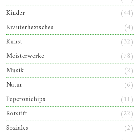
Kinder
(44)
Kräuterhexisches
(4)
Kunst
(32)
Meisterwerke
(78)
Musik
(2)
Natur
(6)
Peperonichips
(11)
Rotstift
(22)
Soziales
(2)