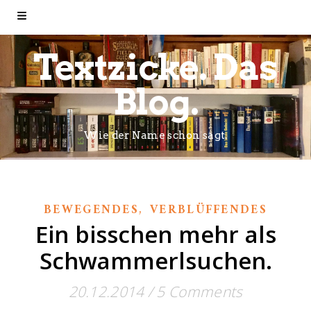
Textzicke. Das
Blog.
Wie der Name schon sagt.
,
BEWEGENDES
VERBLÜFFENDES
Ein bisschen mehr als
Schwammerlsuchen.
20.12.2014
/
5 Comments