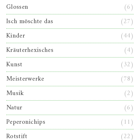
Glossen
(6)
Isch möschte das
(27)
Kinder
(44)
Kräuterhexisches
(4)
Kunst
(32)
Meisterwerke
(78)
Musik
(2)
Natur
(6)
Peperonichips
(11)
Rotstift
(22)