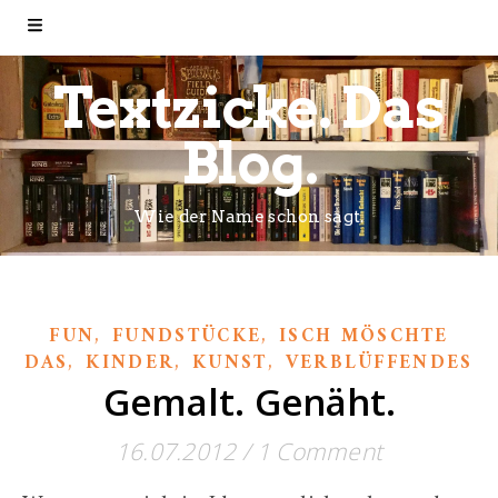
Textzicke. Das
Blog.
Wie der Name schon sagt.
,
,
FUN
FUNDSTÜCKE
ISCH MÖSCHTE
,
,
,
DAS
KINDER
KUNST
VERBLÜFFENDES
Gemalt. Genäht.
16.07.2012
/
1 Comment