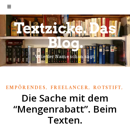
Textzicke. Das
Blog.
Wie der Name schon sagt.
,
,
,
EMPÖRENDES
FREELANCER
ROTSTIFT
T
Die Sache mit dem
“Mengenrabatt”. Beim
Texten.