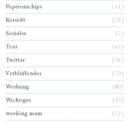
Peperonichips
(11)
Rotstift
(22)
Soziales
(2)
Text
(62)
Twitter
(36)
Verblüffendes
(70)
Werbung
(80)
Wichtiges
(59)
working mum
(12)