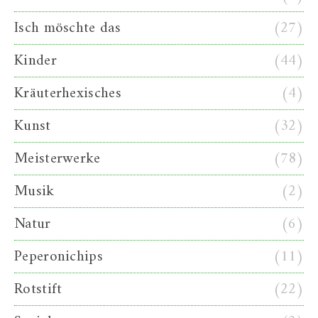
Isch möschte das
(27)
Kinder
(44)
Kräuterhexisches
(4)
Kunst
(32)
Meisterwerke
(78)
Musik
(2)
Natur
(6)
Peperonichips
(11)
Rotstift
(22)