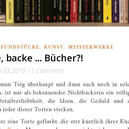
,
,
,
FUNDSTÜCKE
KUNST
MEISTERWERKE
, backe … Bücher?!
6.03.2015
/
1 Comment
 man Teig überhaupt und dann auch noch in sol
 ist mir als bekennender Nichtbäckerin ein völli
etailverliebtheit, die Ideen, die Geduld und 
 jeder dieser Torten stecken.
e eine Torte geflasht, die erst kürzlich ihrer Kü