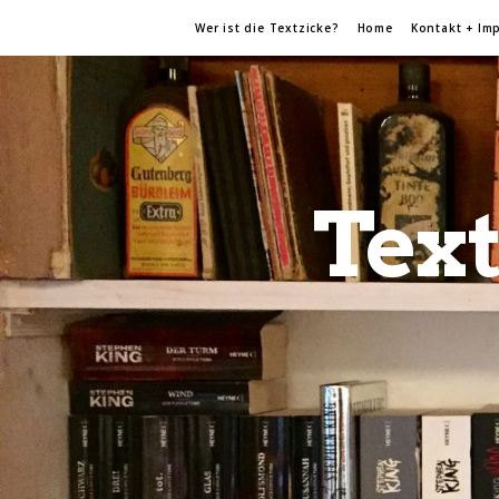
Wer ist die Textzicke?
Home
Kontakt + Im
Text