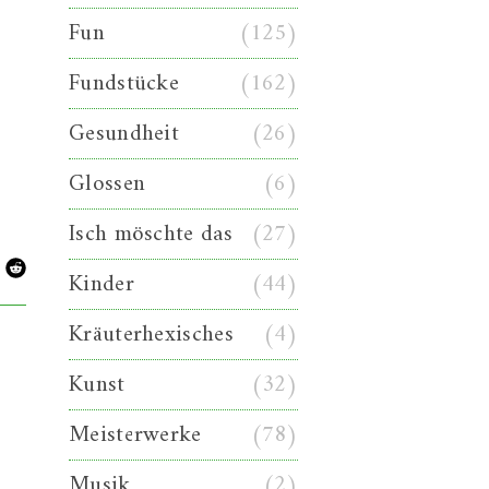
Fun
(125)
Fundstücke
(162)
Gesundheit
(26)
Glossen
(6)
Isch möschte das
(27)
Kinder
(44)
Kräuterhexisches
(4)
Kunst
(32)
Meisterwerke
(78)
Musik
(2)