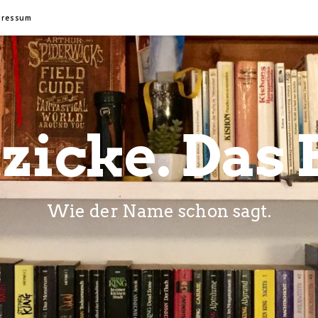
pressum
zicke. Das 
Wie der Name schon sagt.