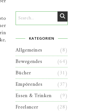
ber
oto
her
rin
ke,
KATEGORIEN
Allgemeines
(8)
Bewegendes
(64)
Bücher
(31)
Empörendes
(37)
Essen & Trinken
(9)
Freelancer
(28)