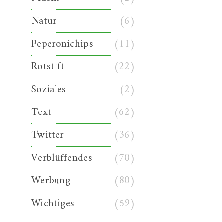
Natur
(6)
Peperonichips
(11)
Rotstift
(22)
Soziales
(2)
Text
(62)
Twitter
(36)
Verblüffendes
(70)
Werbung
(80)
Wichtiges
(59)