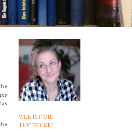
che
ges
das
WER IST DIE
che
TEXTZICKE?