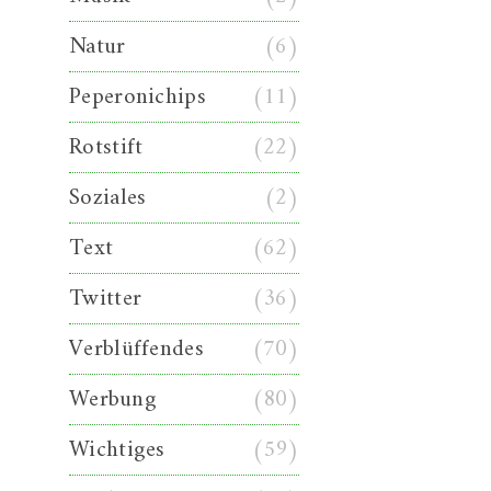
Natur
(6)
Peperonichips
(11)
Rotstift
(22)
Soziales
(2)
Text
(62)
Twitter
(36)
Verblüffendes
(70)
Werbung
(80)
Wichtiges
(59)