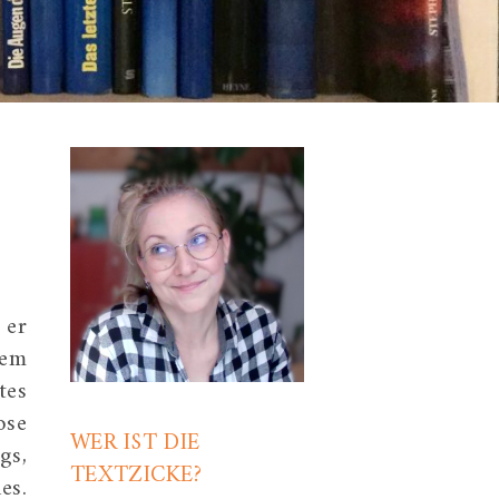
 er
wem
tes
ose
WER IST DIE
gs,
TEXTZICKE?
es.