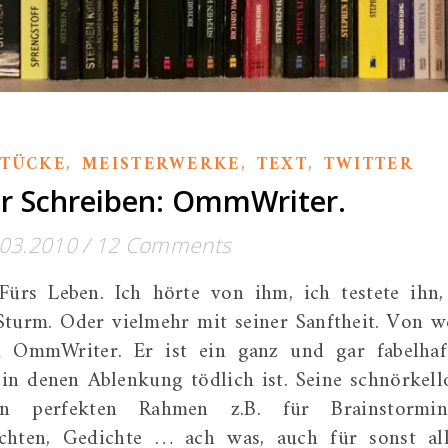
,
,
,
TÜCKE
MEISTERWERKE
TEXT
TWITTER
ur Schreiben: OmmWriter.
.03.2010
/
12 Comments
 Fürs Leben. Ich hörte von ihm, ich testete ihn,
Sturm. Oder vielmehr mit seiner Sanftheit. Von 
OmmWriter. Er ist ein ganz und gar fabelhaf
, in denen Ablenkung tödlich ist. Seine schnörkell
den perfekten Rahmen z.B. für Brainstormin
hten, Gedichte … ach was, auch für sonst all