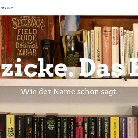
pressum
zicke. Das 
Wie der Name schon sagt.