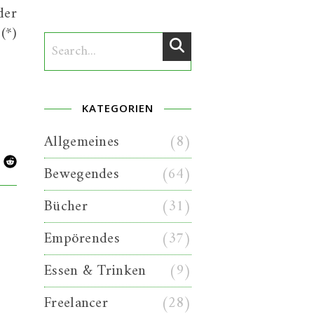
der
(*)
KATEGORIEN
Allgemeines
(8)
Bewegendes
(64)
Bücher
(31)
Empörendes
(37)
Essen & Trinken
(9)
Freelancer
(28)