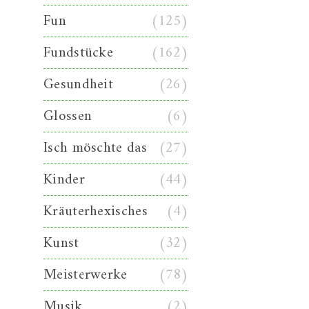
Fun
(125)
Fundstücke
(162)
Gesundheit
(26)
Glossen
(6)
Isch möschte das
(27)
Kinder
(44)
Kräuterhexisches
(4)
Kunst
(32)
Meisterwerke
(78)
Musik
(2)