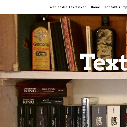
Wer ist die Textzicke?
Home
Kontakt + Im
Text