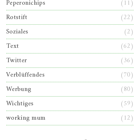
Peperonichips
(11)
Rotstift
(22)
Soziales
(2)
Text
(62)
Twitter
(36)
Verblüffendes
(70)
Werbung
(80)
Wichtiges
(59)
working mum
(12)