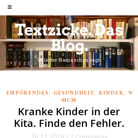
Textzicke. Das
Blog.
Wie der Name schon sagt.
,
,
,
EMPÖRENDES
GESUNDHEIT
KINDER
WI
MUM
Kranke Kinder in der
Kita. Finde den Fehler.
26.11.2018
/
2 Comments