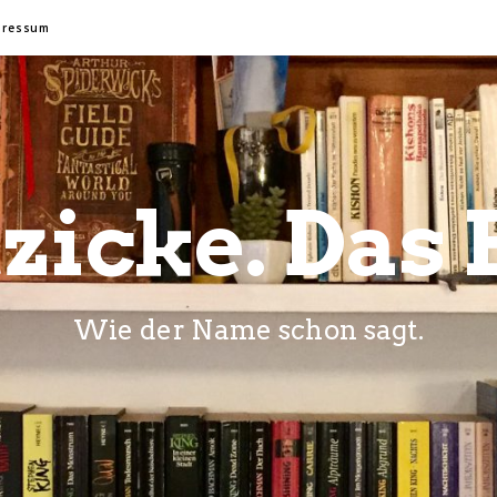
pressum
zicke. Das 
Wie der Name schon sagt.