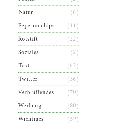
Natur
(6)
Peperonichips
(11)
Rotstift
(22)
Soziales
(2)
Text
(62)
Twitter
(36)
Verblüffendes
(70)
Werbung
(80)
Wichtiges
(59)