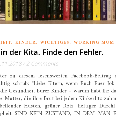
,
,
,
HEIT
KINDER
WICHTIGES
WORKING MUM
in der Kita. Finde den Fehler.
.11.2018
/
2 Comments
ter zu diesem lesenswerten Facebook-Beitrag 
chtig schrub: “Liebe Eltern, wenn Euch Euer Job
ls die Gesundheit Eurer Kinder – warum habt Ihr d
e Mutter, die ihre Brut bei jedem Kinkerlitz zuha
 bellender Husten, grüner Rotz, heftiger Durchfa
hlappheit SIND KEIN ZUSTAND, IN DEM MAN 