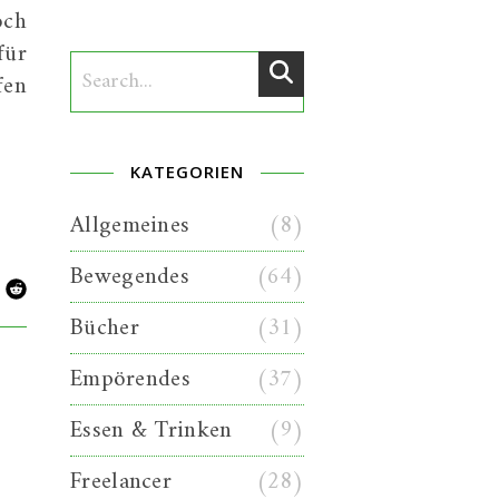
och
für
fen
KATEGORIEN
Allgemeines
(8)
Bewegendes
(64)
Bücher
(31)
Empörendes
(37)
Essen & Trinken
(9)
Freelancer
(28)