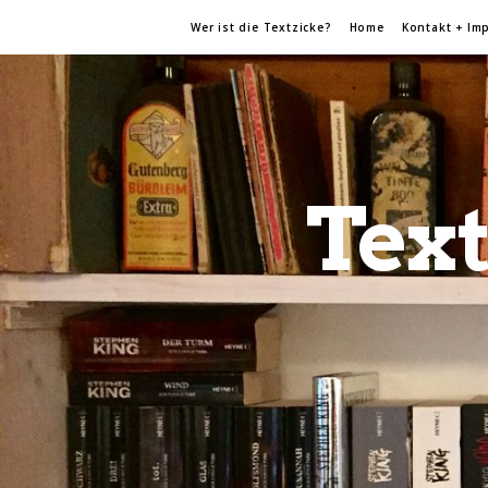
Wer ist die Textzicke?
Home
Kontakt + Im
Text