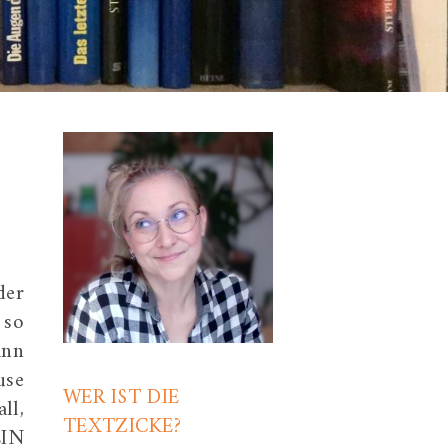
der
 so
ann
use
WER IST DIE
ll,
TEXTZICKE?
EIN