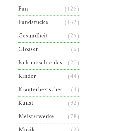
Fun
(125)
Fundstücke
(162)
Gesundheit
(26)
Glossen
(6)
Isch möschte das
(27)
Kinder
(44)
Kräuterhexisches
(4)
Kunst
(32)
Meisterwerke
(78)
Musik
(2)