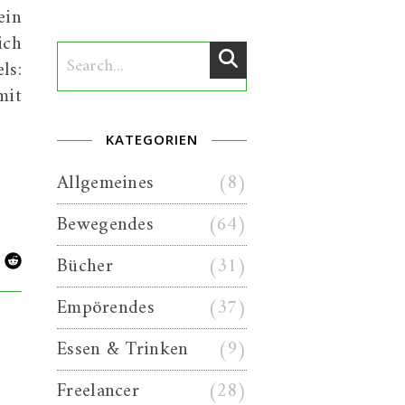
ein
ich
ls:
mit
KATEGORIEN
Allgemeines
(8)
Bewegendes
(64)
Bücher
(31)
Empörendes
(37)
Essen & Trinken
(9)
Freelancer
(28)