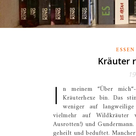
ESSEN
Kräuter 
19
I
n meinem “Über mich“-D
Kräuterhexe bin. Das sti
weniger auf langweilig
vielmehr auf Wildkräuter w
Ausrotten!) und Gundermann. 
geheilt und beduftet. Manche