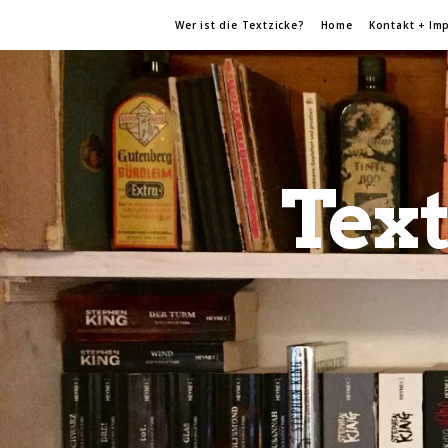
Wer ist die Textzicke?
Home
Kontakt + Im
Text