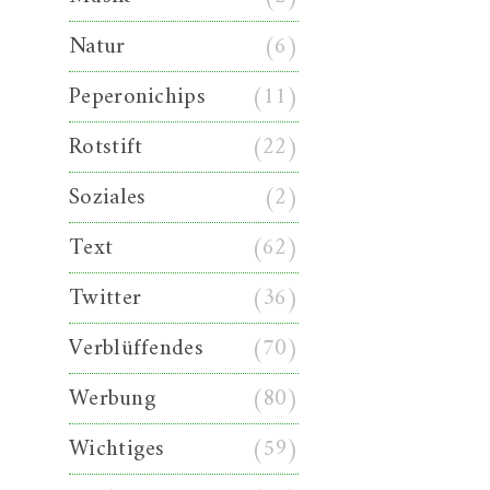
Natur
(6)
Peperonichips
(11)
Rotstift
(22)
Soziales
(2)
Text
(62)
Twitter
(36)
Verblüffendes
(70)
Werbung
(80)
Wichtiges
(59)