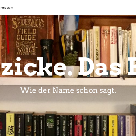
pressum
zicke. Das 
Wie der Name schon sagt.