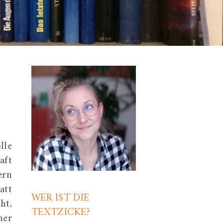
lle
aft
ern
att
WER IST DIE
ht,
TEXTZICKE?
ner