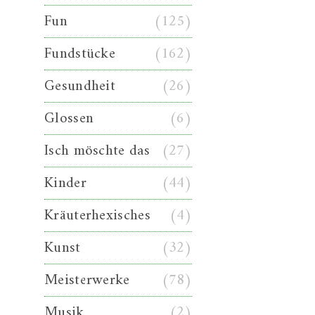
Fun
(125)
Fundstücke
(162)
Gesundheit
(26)
Glossen
(6)
Isch möschte das
(27)
Kinder
(44)
Kräuterhexisches
(4)
Kunst
(32)
Meisterwerke
(78)
Musik
(2)