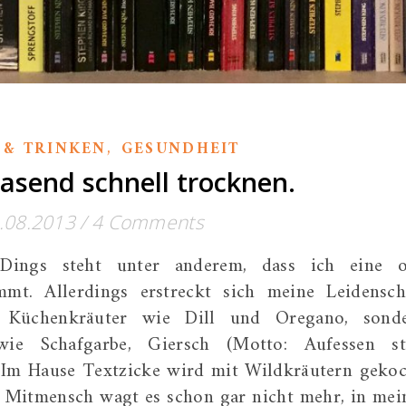
,
 & TRINKEN
GESUNDHEIT
rasend schnell trocknen.
.08.2013
/
4 Comments
ings steht unter anderem, dass ich eine o
mmt. Allerdings erstreckt sich meine Leidensch
e Küchenkräuter wie Dill und Oregano, sond
ie Schafgarbe, Giersch (Motto: Aufessen st
Im Hause Textzicke wird mit Wildkräutern gekoc
r Mitmensch wagt es schon gar nicht mehr, in mei