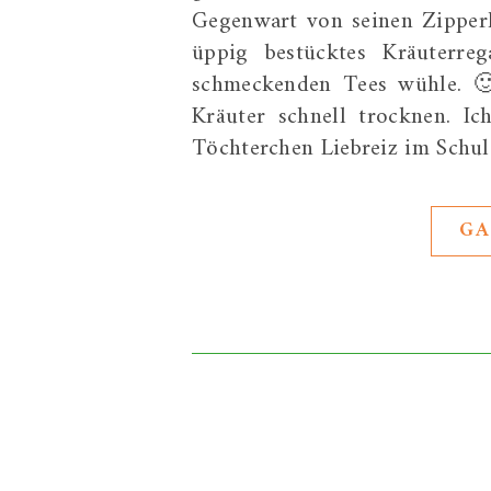
Gegenwart von seinen Zipperl
üppig bestücktes Kräuterreg
schmeckenden Tees wühle. 🙂
Kräuter schnell trocknen. I
Töchterchen Liebreiz im Schu
GA