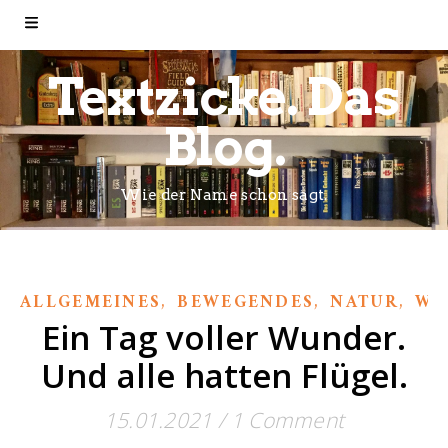
Textzicke. Das
Blog.
Wie der Name schon sagt.
,
,
,
ALLGEMEINES
BEWEGENDES
NATUR
WI
Ein Tag voller Wunder.
Und alle hatten Flügel.
15.01.2021
/
1 Comment