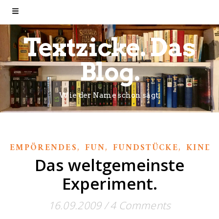
Textzicke. Das
Blog.
Wie der Name schon sagt.
,
,
,
EMPÖRENDES
FUN
FUNDSTÜCKE
KINDE
Das weltgemeinste
Experiment.
16.09.2009
/
4 Comments