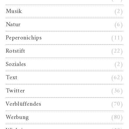
Musik
(2)
Natur
(6)
Peperonichips
(11)
Rotstift
(22)
Soziales
(2)
Text
(62)
Twitter
(36)
Verblüffendes
(70)
Werbung
(80)