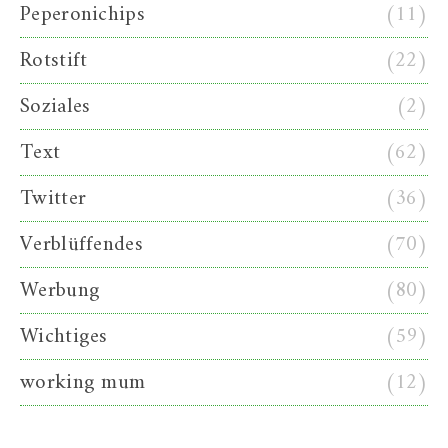
Peperonichips
(11)
Rotstift
(22)
Soziales
(2)
Text
(62)
Twitter
(36)
Verblüffendes
(70)
Werbung
(80)
Wichtiges
(59)
working mum
(12)