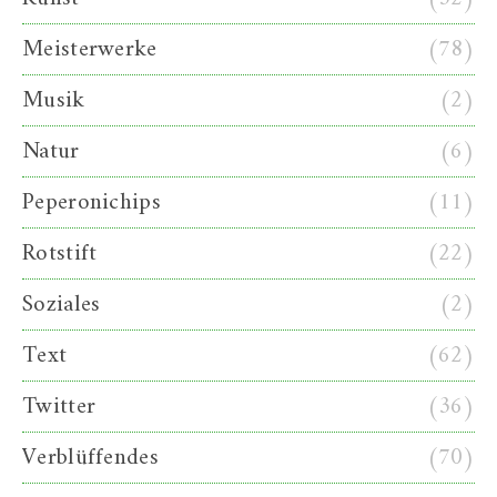
Meisterwerke
(78)
Musik
(2)
Natur
(6)
Peperonichips
(11)
Rotstift
(22)
Soziales
(2)
Text
(62)
Twitter
(36)
Verblüffendes
(70)