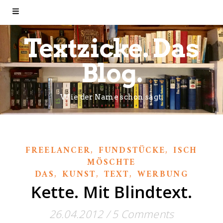
Textzicke. Das
Blog.
Wie der Name schon sagt.
,
,
FREELANCER
FUNDSTÜCKE
ISCH
MÖSCHTE
,
,
,
DAS
KUNST
TEXT
WERBUNG
Kette. Mit Blindtext.
26.04.2012
/
5 Comments