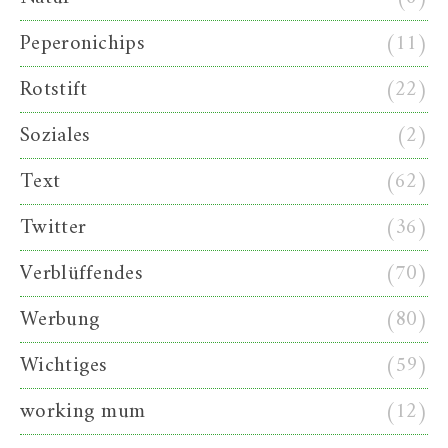
Peperonichips
(11)
Rotstift
(22)
Soziales
(2)
Text
(62)
Twitter
(36)
Verblüffendes
(70)
Werbung
(80)
Wichtiges
(59)
working mum
(12)