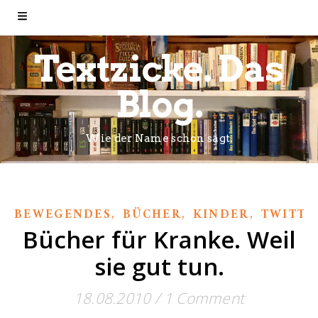
Textzicke. Das
Blog.
Wie der Name schon sagt.
,
,
,
BEWEGENDES
BÜCHER
KINDER
TWITTE
Bücher für Kranke. Weil
sie gut tun.
18.08.2010
/
1 Comment