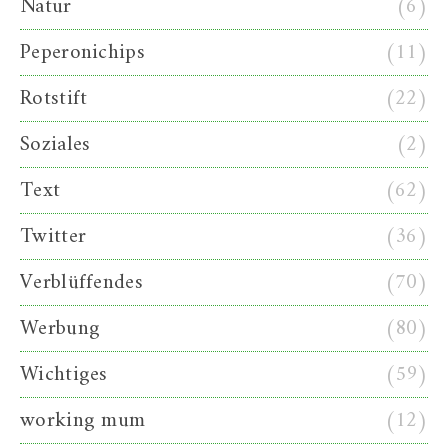
Natur
(6)
Peperonichips
(11)
Rotstift
(22)
Soziales
(2)
Text
(62)
Twitter
(36)
Verblüffendes
(70)
Werbung
(80)
Wichtiges
(59)
working mum
(12)