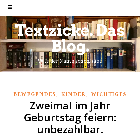
Textzicke. Das
Blog.
Wie der Name schon sagt.
,
,
BEWEGENDES
KINDER
WICHTIGES
Zweimal im Jahr
Geburtstag feiern:
unbezahlbar.