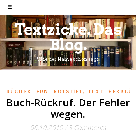
Textzicke. Das
Blog.
Wie der Name schon sagt.
,
,
,
,
BÜCHER
FUN
ROTSTIFT
TEXT
VERBLÜF
Buch-Rückruf. Der Fehler
wegen.
06.10.2010
/
3 Comments