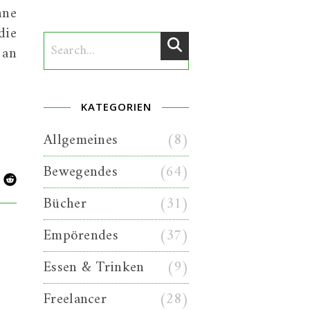
hne
die
 an
KATEGORIEN
Allgemeines
(8)
Bewegendes
(64)
Bücher
(31)
Empörendes
(37)
Essen & Trinken
(9)
Freelancer
(28)