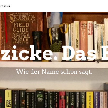
pressum
zicke. Das 
Wie der Name schon sagt.