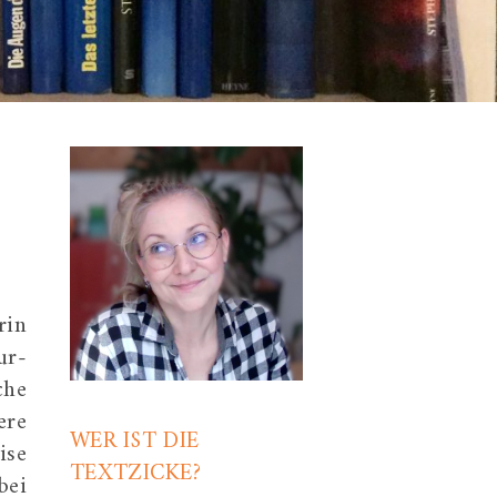
rin
ur-
che
ere
WER IST DIE
ise
TEXTZICKE?
bei