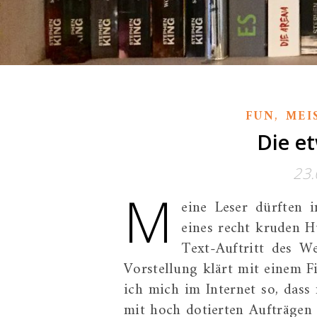
,
FUN
MEI
Die e
23.
M
eine Leser dürften 
eines recht kruden H
Text-Auftritt des W
Vorstellung klärt mit einem F
ich mich im Internet so, das
mit hoch dotierten Aufträgen 