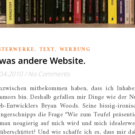
,
,
STERWERKE
TEXT
WERBUNG
twas andere Website.
04.2010
/
No Comments
inzwischen mitbekommen haben, dass ich Inhabe
umors bin. Deshalb gefallen mir Dinge wie der N
eb-Entwicklers Bryan Woods. Seine bissig-ironis
ingerschnipps die Frage “Wie zum Teufel präsenti
s man neugierig auf mich wird und mich idealerwe
überschüttet? Und wie schaffe ich es, dass mir da