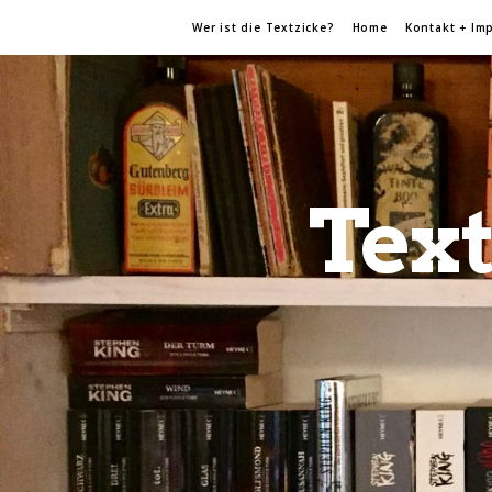
Wer ist die Textzicke?
Home
Kontakt + Im
Text