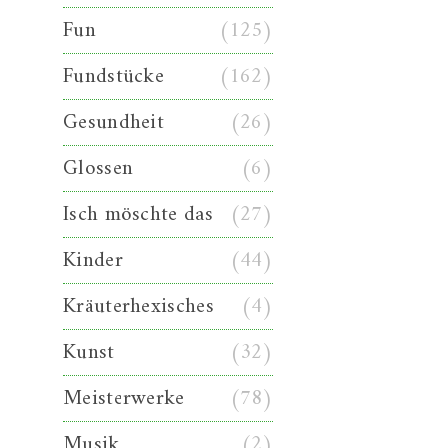
Fun
(125)
Fundstücke
(162)
Gesundheit
(26)
Glossen
(6)
Isch möschte das
(27)
Kinder
(44)
Kräuterhexisches
(4)
Kunst
(32)
Meisterwerke
(78)
Musik
(2)