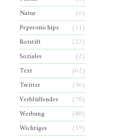
Natur
(6)
Peperonichips
(11)
Rotstift
(22)
Soziales
(2)
Text
(62)
Twitter
(36)
Verblüffendes
(70)
Werbung
(80)
Wichtiges
(59)