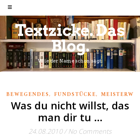
Textzicke. Das
Blog.
Wie der Name schon sagt.
,
,
BEWEGENDES
FUNDSTÜCKE
MEISTERWE
Was du nicht willst, das
man dir tu …
24.08.2010
/
No Comments