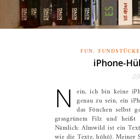
,
FUN
FUNDSTÜCK
iPhone-Hül
09
N
ein, ich bin keine iP
genau zu sein, ein iP
das Fönchen selbst g
grasgrünem Filz und heißt 
Nämlich: Almwild ist ein Tex
wie die Texte, höhö). Meiner S