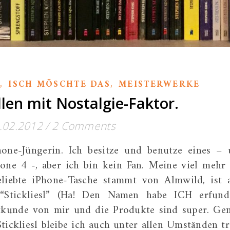
,
,
E
ISCH MÖSCHTE DAS
MEISTERWERKE
len mit Nostalgie-Faktor.
.02.2012
/
2 Comments
hone-Jüngerin. Ich besitze und benutze eines –
hone 4 -, aber ich bin kein Fan. Meine viel mehr 
eliebte iPhone-Tasche stammt von Almwild, ist 
“Stickliesl” (Ha! Den Namen habe ICH erfund
tkunde von mir und die Produkte sind super. Ge
tickliesl bleibe ich auch unter allen Umständen tr