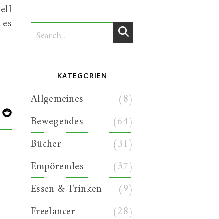
ell
 es
KATEGORIEN
Allgemeines
(8)
Bewegendes
(64)
Bücher
(31)
Empörendes
(37)
Essen & Trinken
(9)
Freelancer
(28)