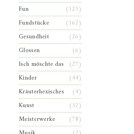
Fun
(125)
Fundstücke
(162)
Gesundheit
(26)
Glossen
(6)
Isch möschte das
(27)
Kinder
(44)
Kräuterhexisches
(4)
Kunst
(32)
Meisterwerke
(78)
Musik
(2)