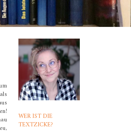
 um
als
aus
en!
WER IST DIE
nau
TEXTZICKE?
eu,