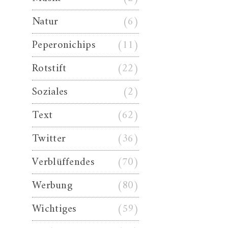
Natur
(6)
Peperonichips
(11)
Rotstift
(22)
Soziales
(2)
Text
(62)
Twitter
(36)
Verblüffendes
(70)
Werbung
(80)
Wichtiges
(59)