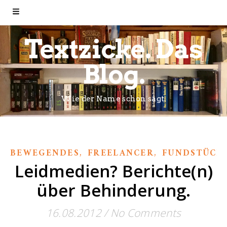
Textzicke. Das
Blog.
Wie der Name schon sagt.
,
,
BEWEGENDES
FREELANCER
FUNDSTÜCK
Leidmedien? Berichte(n)
über Behinderung.
16.08.2012
/
No Comments