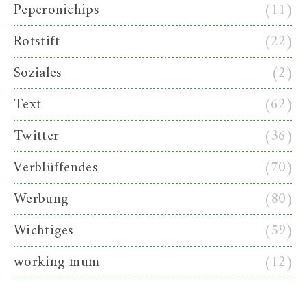
Peperonichips
(11)
Rotstift
(22)
Soziales
(2)
Text
(62)
Twitter
(36)
Verblüffendes
(70)
Werbung
(80)
Wichtiges
(59)
working mum
(12)