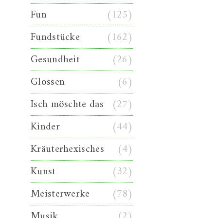
Fun
(125)
Fundstücke
(162)
Gesundheit
(26)
Glossen
(6)
Isch möschte das
(27)
Kinder
(44)
Kräuterhexisches
(4)
Kunst
(32)
Meisterwerke
(78)
Musik
(2)