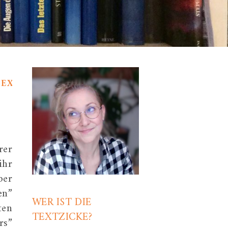
,
TEXT
WICHTIGES
rer
ihr
ber
en”
WER IST DIE
ten
TEXTZICKE?
rs”