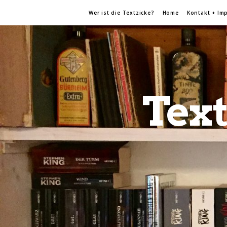
Wer ist die Textzicke?
Home
Kontakt + Im
Text