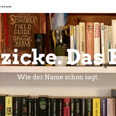
pressum
zicke. Das 
Wie der Name schon sagt.