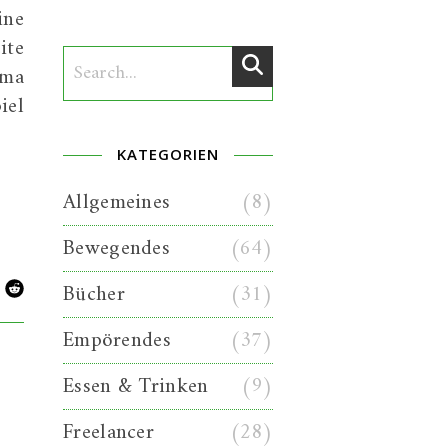
ine
ite
ema
iel
KATEGORIEN
Allgemeines
(8)
Bewegendes
(64)
Bücher
(31)
Empörendes
(37)
Essen & Trinken
(9)
Freelancer
(28)