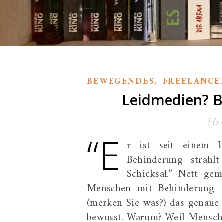
,
BEWEGENDES
FREELANCE
Leidmedien? B
16.
“E
r ist seit einem U
Behinderung strahlt
Schicksal.” Nett ge
Menschen mit Behinderung t
(merken Sie was?) das genaue 
bewusst. Warum? Weil Mensche