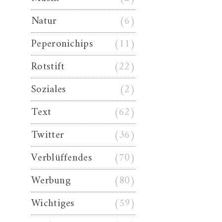
Natur
(6)
Peperonichips
(11)
Rotstift
(22)
Soziales
(2)
Text
(62)
Twitter
(36)
Verblüffendes
(70)
Werbung
(80)
Wichtiges
(59)