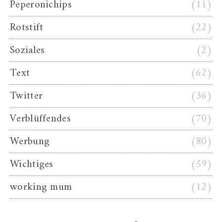
Peperonichips
(11)
Rotstift
(22)
Soziales
(2)
Text
(62)
Twitter
(36)
Verblüffendes
(70)
Werbung
(80)
Wichtiges
(59)
working mum
(12)