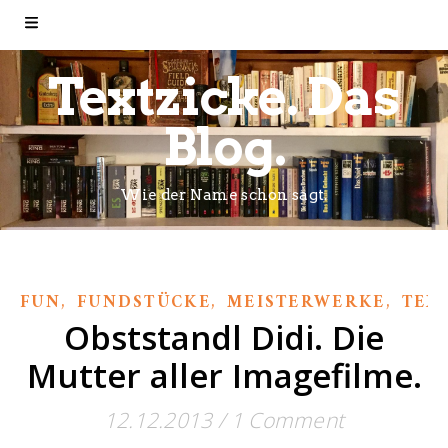
Textzicke. Das
Blog.
Wie der Name schon sagt.
,
,
,
FUN
FUNDSTÜCKE
MEISTERWERKE
TEX
Obststandl Didi. Die
Mutter aller Imagefilme.
12.12.2013
/
1 Comment