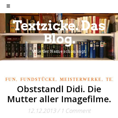
Textzicke. Das
Blog.
Wie der Name schon sagt.
,
,
,
FUN
FUNDSTÜCKE
MEISTERWERKE
TEX
Obststandl Didi. Die
Mutter aller Imagefilme.
12.12.2013
/
1 Comment