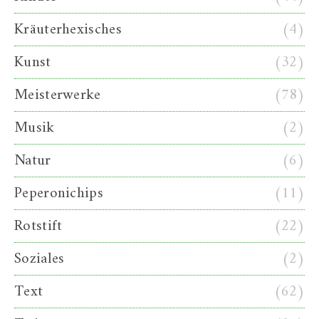
Kräuterhexisches
(4)
Kunst
(32)
Meisterwerke
(78)
Musik
(2)
Natur
(6)
Peperonichips
(11)
Rotstift
(22)
Soziales
(2)
Text
(62)