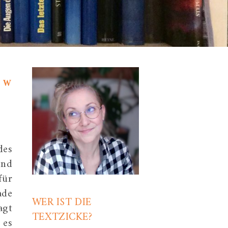
,
,
WERBUNG
WICHTIGES
des
end
für
ade
WER IST DIE
agt
TEXTZICKE?
 es