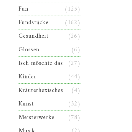
Fun
(125)
Fundstücke
(162)
Gesundheit
(26)
Glossen
(6)
Isch möschte das
(27)
Kinder
(44)
Kräuterhexisches
(4)
Kunst
(32)
Meisterwerke
(78)
Musik
(2)