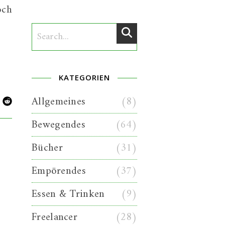
och
KATEGORIEN
Allgemeines
(8)
Bewegendes
(64)
Bücher
(31)
Empörendes
(37)
Essen & Trinken
(9)
Freelancer
(28)