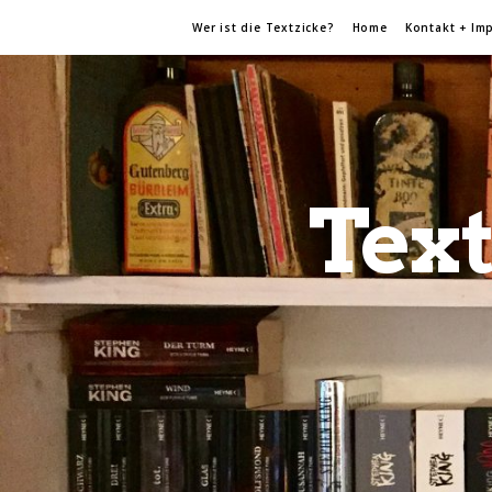
Wer ist die Textzicke?
Home
Kontakt + Im
Text