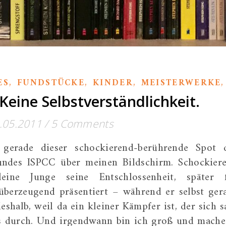
,
,
,
ES
FUNDSTÜCKE
KINDER
MEISTERWERKE
Keine Selbstverständlichkeit.
.05.2011
/
5 Comments
 gerade dieser schockierend-berührende Spot 
bundes ISPCC über meinen Bildschirm. Schockier
eine Junge seine Entschlossenheit, später 
überzeugend präsentiert – während er selbst ger
shalb, weil da ein kleiner Kämpfer ist, der sich s
das durch. Und irgendwann bin ich groß und mache