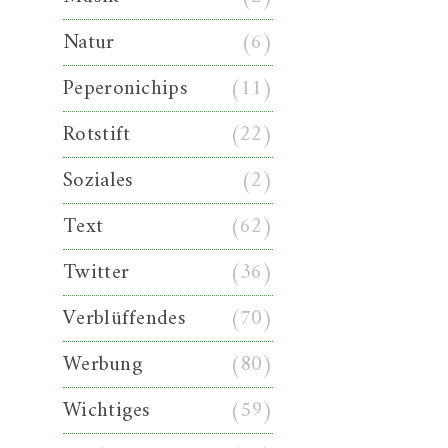
Natur
(6)
Peperonichips
(11)
Rotstift
(22)
Soziales
(2)
Text
(62)
Twitter
(36)
Verblüffendes
(70)
Werbung
(80)
Wichtiges
(59)