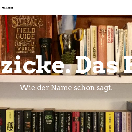
pressum
zicke. Das 
Wie der Name schon sagt.