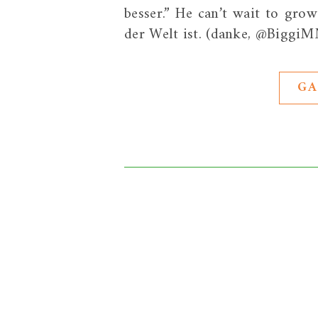
besser.” He can’t wait to gr
der Welt ist. (danke, @Biggi
GA