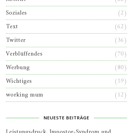
Soziales
(2)
Text
(62)
Twitter
(36)
Verblüffendes
(70)
Werbung
(80)
Wichtiges
(59)
working mum
(12)
NEUESTE BEITRÄGE
Leistungsdruck, Impostor-Syndrom und