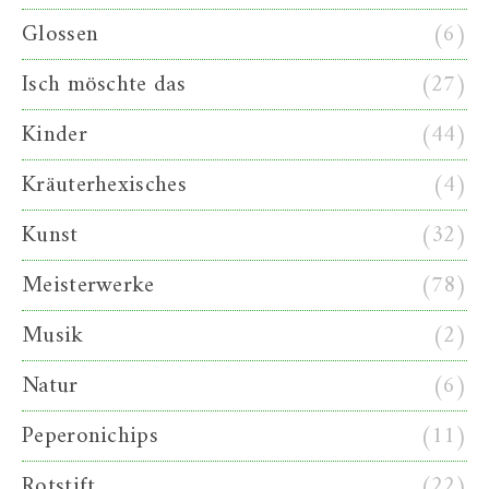
Glossen
(6)
Isch möschte das
(27)
Kinder
(44)
Kräuterhexisches
(4)
Kunst
(32)
Meisterwerke
(78)
Musik
(2)
Natur
(6)
Peperonichips
(11)
Rotstift
(22)