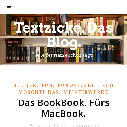
Textzicke. Das
Blog.
Wie der Name schon sagt.
,
,
,
BÜCHER
FUN
FUNDSTÜCKE
ISCH
,
MÖSCHTE DAS
MEISTERWERKE
Das BookBook. Fürs
MacBook.
09.06.2011
/
6 Comments