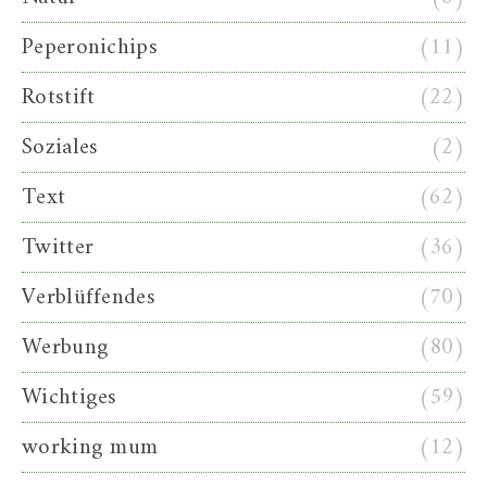
Peperonichips
(11)
Rotstift
(22)
Soziales
(2)
Text
(62)
Twitter
(36)
Verblüffendes
(70)
Werbung
(80)
Wichtiges
(59)
working mum
(12)