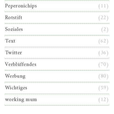
Peperonichips
(11)
Rotstift
(22)
Soziales
(2)
Text
(62)
Twitter
(36)
Verblüffendes
(70)
Werbung
(80)
Wichtiges
(59)
working mum
(12)