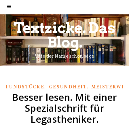
Textzicke. Das
Blog.
Wie der Name schon sagt.
,
,
FUNDSTÜCKE
GESUNDHEIT
MEISTERWE
Besser lesen. Mit einer
Spezialschrift für
Legastheniker.