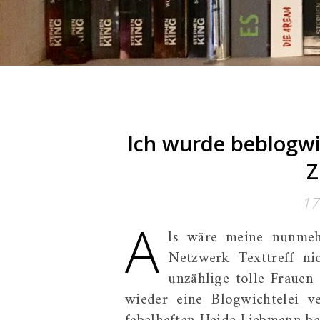
Ich wurde beblogwi
Z
17
A
ls wäre meine nunmeh
Netzwerk Texttreff ni
unzählige tolle Frauen
wieder eine Blogwichtelei v