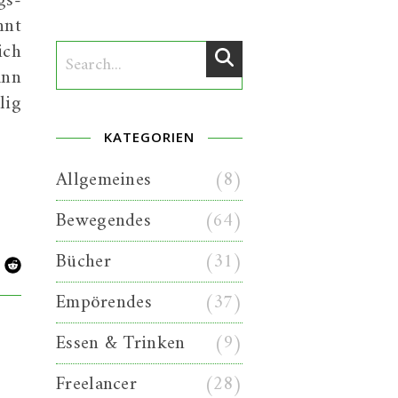
gs-
nnt
ich
ann
lig
KATEGORIEN
Allgemeines
(8)
Bewegendes
(64)
Bücher
(31)
Empörendes
(37)
Essen & Trinken
(9)
Freelancer
(28)