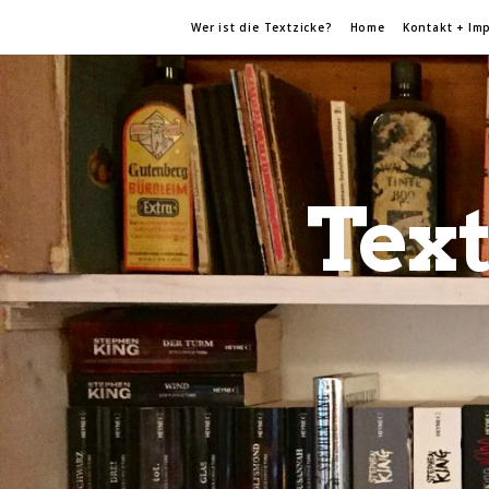
Wer ist die Textzicke?
Home
Kontakt + Im
Text