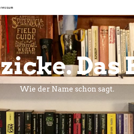
pressum
zicke. Das 
Wie der Name schon sagt.