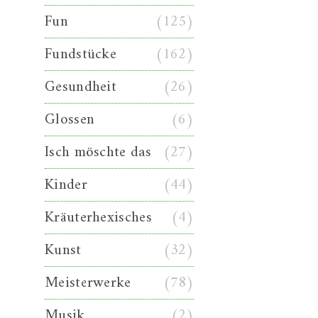
Fun
(125)
Fundstücke
(162)
Gesundheit
(26)
Glossen
(6)
Isch möschte das
(27)
Kinder
(44)
Kräuterhexisches
(4)
Kunst
(32)
Meisterwerke
(78)
Musik
(2)