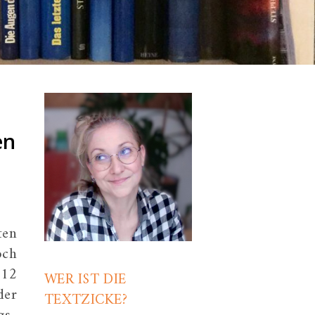
en
ten
och
012
WER IST DIE
der
TEXTZICKE?