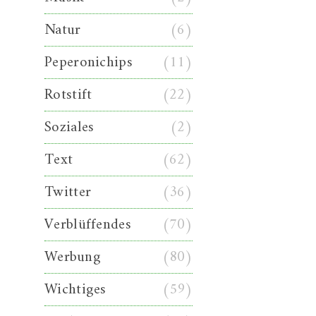
Natur
(6)
Peperonichips
(11)
Rotstift
(22)
Soziales
(2)
Text
(62)
Twitter
(36)
Verblüffendes
(70)
Werbung
(80)
Wichtiges
(59)