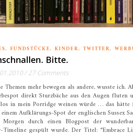
,
,
,
,
ES
FUNDSTÜCKE
KINDER
TWITTER
WERB
schnallen. Bitte.
.01.2010
/
27 Comments
e Themen mehr bewegen als andere, wusste ich. A
rbespot direkt Sturzbäche aus den Augen fluten 
tlos in mein Porridge weinen würde … das hätte 
n einem Aufklärungs-Spot der englischen Sussex Sa
e Morgen durch einen Blogpost der wunderba
Timeline gespült wurde. Der Titel: “Embrace Li