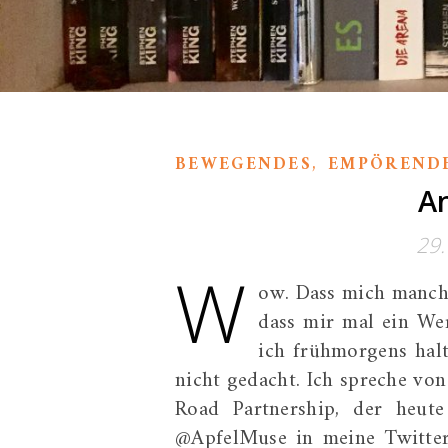
,
BEWEGENDES
EMPÖREND
An
29
W
ow. Dass mich manch
dass mir mal ein We
ich frühmorgens hal
nicht gedacht. Ich spreche vo
Road Partnership, der heut
@ApfelMuse in meine Twitter-