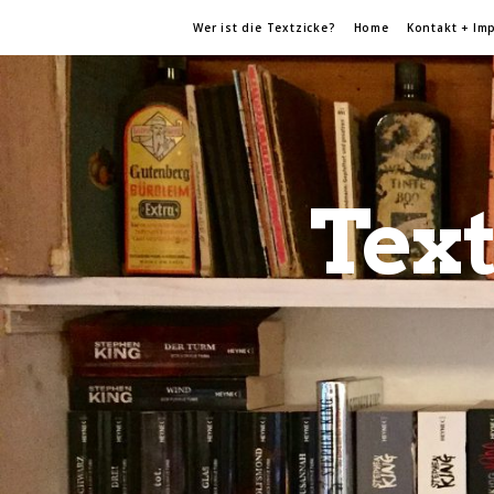
Wer ist die Textzicke?
Home
Kontakt + Im
Text