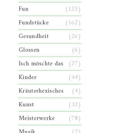
Fun
(125)
Fundstücke
(162)
Gesundheit
(26)
Glossen
(6)
Isch möschte das
(27)
Kinder
(44)
Kräuterhexisches
(4)
Kunst
(32)
Meisterwerke
(78)
Musik
(2)