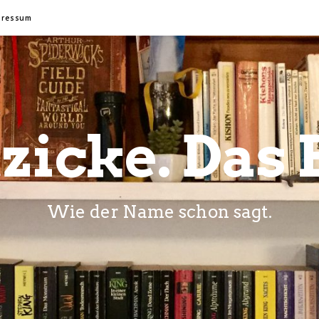
pressum
zicke. Das 
Wie der Name schon sagt.