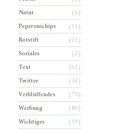
Natur
(6)
Peperonichips
(11)
Rotstift
(22)
Soziales
(2)
Text
(62)
Twitter
(36)
Verblüffendes
(70)
Werbung
(80)
Wichtiges
(59)