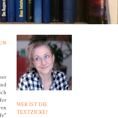
,
UNG
WICHTIGES
ber
und
ich
fer
WER IST DIE
ren
TEXTZICKE?
fe”