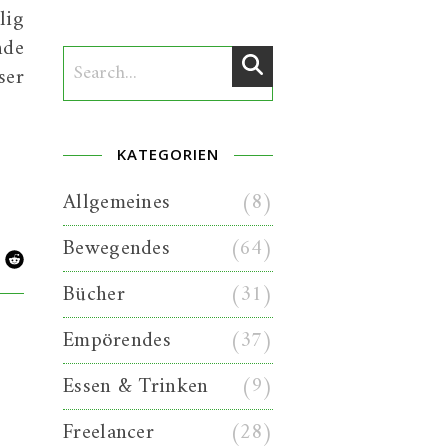
lig
nde
ser
KATEGORIEN
Allgemeines
(8)
Bewegendes
(64)
Bücher
(31)
Empörendes
(37)
Essen & Trinken
(9)
Freelancer
(28)