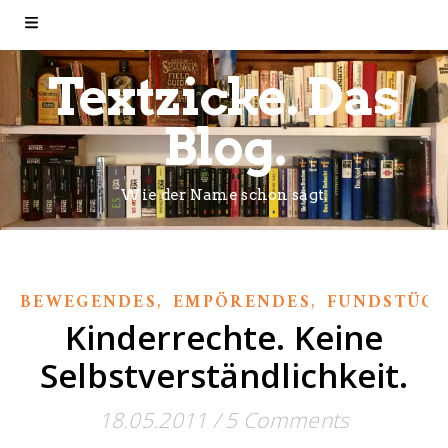
Textzicke. Das
Blog.
Wie der Name schon sagt.
,
,
BEWEGENDES
EMPÖRENDES
FUNDSTÜCK
Kinderrechte. Keine
Selbstverständlichkeit.
18.05.2011
/
5 Comments