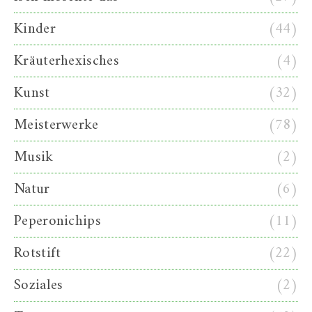
Kinder
(44)
Kräuterhexisches
(4)
Kunst
(32)
Meisterwerke
(78)
Musik
(2)
Natur
(6)
Peperonichips
(11)
Rotstift
(22)
Soziales
(2)