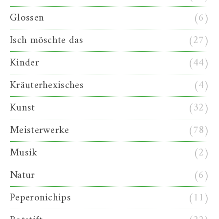
Glossen
(6)
Isch möschte das
(27)
Kinder
(44)
Kräuterhexisches
(4)
Kunst
(32)
Meisterwerke
(78)
Musik
(2)
Natur
(6)
Peperonichips
(11)