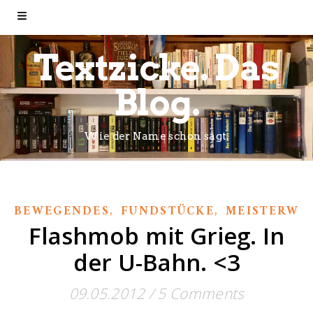
Textzicke. Das
Blog.
Wie der Name schon sagt.
,
,
BEWEGENDES
FUNDSTÜCKE
MEISTERWE
Flashmob mit Grieg. In
der U-Bahn. <3
09.05.2012
/
5 Comments