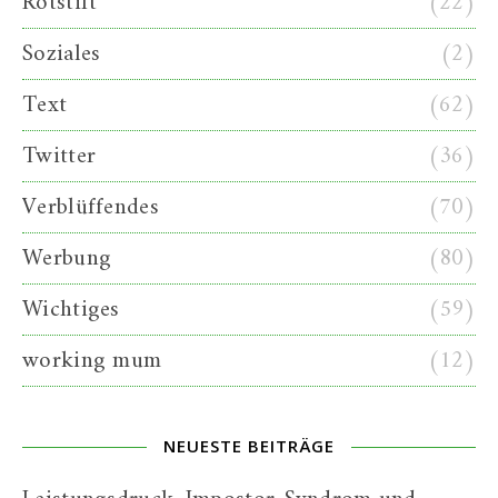
Rotstift
(22)
Soziales
(2)
Text
(62)
Twitter
(36)
Verblüffendes
(70)
Werbung
(80)
Wichtiges
(59)
working mum
(12)
NEUESTE BEITRÄGE