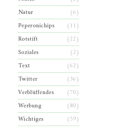
Natur
(6)
Peperonichips
(11)
Rotstift
(22)
Soziales
(2)
Text
(62)
Twitter
(36)
Verblüffendes
(70)
Werbung
(80)
Wichtiges
(59)