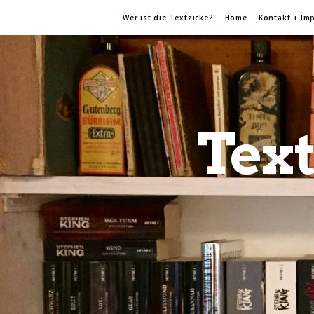
Wer ist die Textzicke?
Home
Kontakt + Im
Text