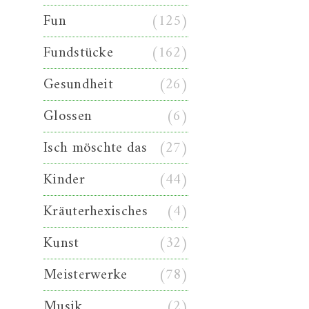
Fun
(125)
Fundstücke
(162)
Gesundheit
(26)
Glossen
(6)
Isch möschte das
(27)
Kinder
(44)
Kräuterhexisches
(4)
Kunst
(32)
Meisterwerke
(78)
Musik
(2)