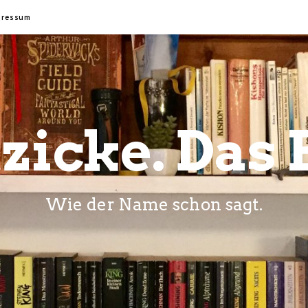
pressum
zicke. Das 
Wie der Name schon sagt.