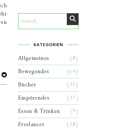
ich
ehr
ren
KATEGORIEN
Allgemeines
(8)
Bewegendes
(64)
Bücher
(31)
Empörendes
(37)
Essen & Trinken
(9)
Freelancer
(28)