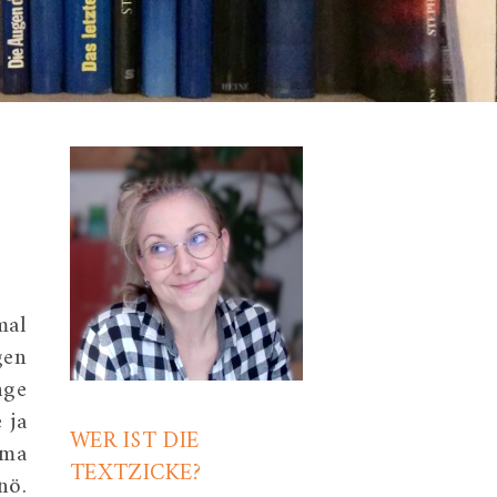
mal
gen
nge
 ja
WER IST DIE
mma
TEXTZICKE?
nö.