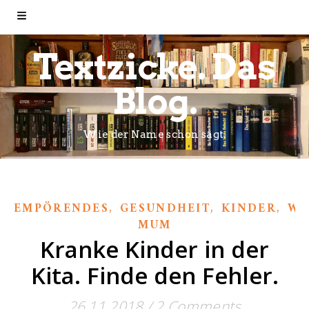
Textzicke. Das
Blog.
Wie der Name schon sagt.
,
,
,
EMPÖRENDES
GESUNDHEIT
KINDER
WI
MUM
Kranke Kinder in der
Kita. Finde den Fehler.
26.11.2018
/
2 Comments