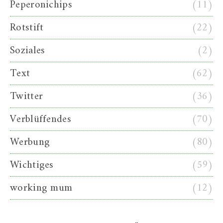
Peperonichips
(11)
Rotstift
(22)
Soziales
(2)
Text
(62)
Twitter
(36)
Verblüffendes
(70)
Werbung
(80)
Wichtiges
(59)
working mum
(12)