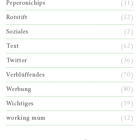
Peperonichips
(11)
Rotstift
(22)
Soziales
(2)
Text
(62)
Twitter
(36)
Verblüffendes
(70)
Werbung
(80)
Wichtiges
(59)
working mum
(12)