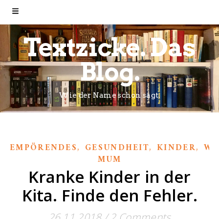
Textzicke. Das
Blog.
Wie der Name schon sagt.
,
,
,
EMPÖRENDES
GESUNDHEIT
KINDER
WI
MUM
Kranke Kinder in der
Kita. Finde den Fehler.
26.11.2018
/
2 Comments