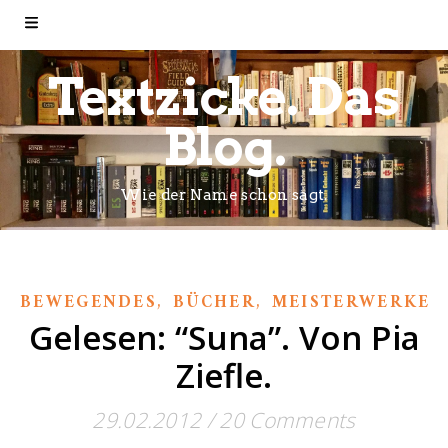
Textzicke. Das
Blog.
Wie der Name schon sagt.
,
,
,
BEWEGENDES
BÜCHER
MEISTERWERKE
Gelesen: “Suna”. Von Pia
Ziefle.
29.02.2012
/
20 Comments