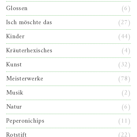
Glossen
(6)
Isch möschte das
(27)
Kinder
(44)
Kräuterhexisches
(4)
Kunst
(32)
Meisterwerke
(78)
Musik
(2)
Natur
(6)
Peperonichips
(11)
Rotstift
(22)