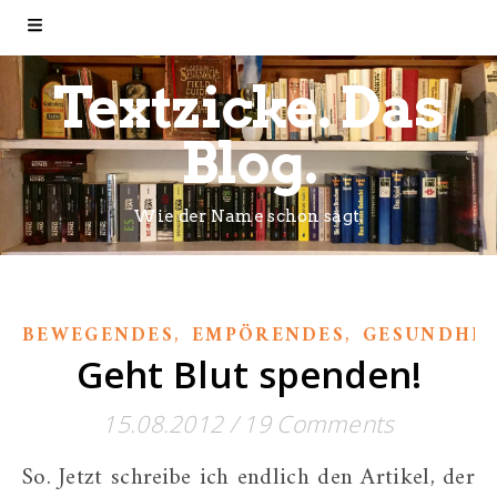
Textzicke. Das
Blog.
Wie der Name schon sagt.
,
,
BEWEGENDES
EMPÖRENDES
GESUNDHEI
Geht Blut spenden!
15.08.2012
/
19 Comments
So. Jetzt schreibe ich endlich den Artikel, der