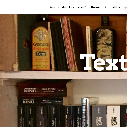
Wer ist die Textzicke?
Home
Kontakt + Im
Text