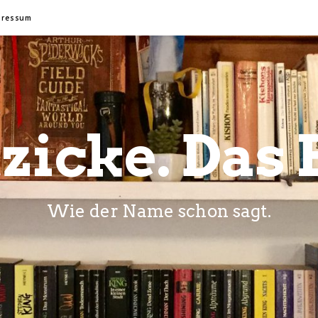
pressum
zicke. Das 
Wie der Name schon sagt.