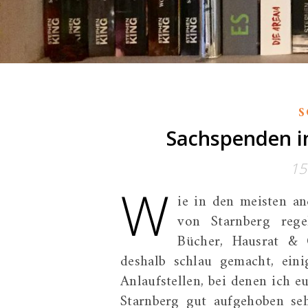
S
Sachspenden in
15
W
ie in den meisten a
von Starnberg rege
Bücher, Hausrat & 
deshalb schlau gemacht, ein
Anlaufstellen, bei denen ich e
Starnberg gut aufgehoben seh