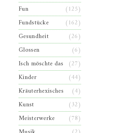
Fun
(125)
Fundstücke
(162)
Gesundheit
(26)
Glossen
(6)
Isch möschte das
(27)
Kinder
(44)
Kräuterhexisches
(4)
Kunst
(32)
Meisterwerke
(78)
Musik
(2)