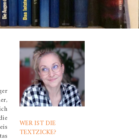
ger
er,
ich
die
WER IST DIE
eis
TEXTZICKE?
tas