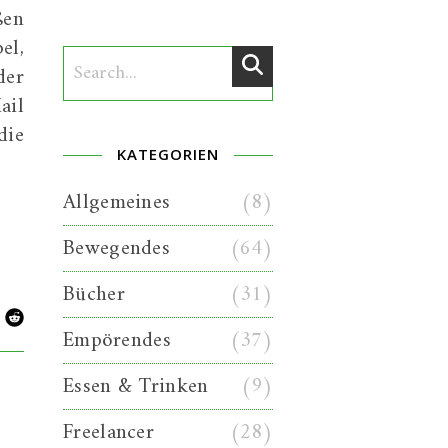
ßen
el,
der
ail
die
KATEGORIEN
Allgemeines
(8)
Bewegendes
(64)
Bücher
(31)
Empörendes
(37)
Essen & Trinken
(9)
Freelancer
(28)