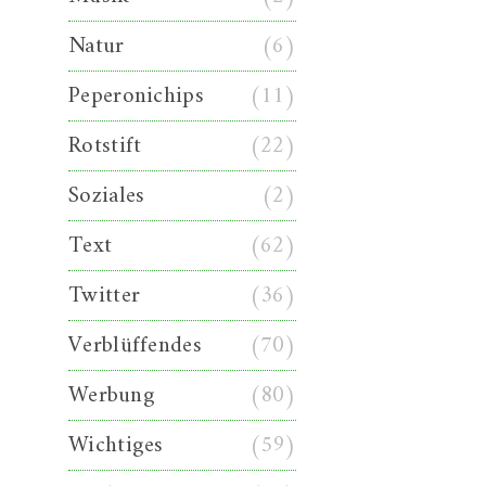
Natur
(6)
Peperonichips
(11)
Rotstift
(22)
Soziales
(2)
Text
(62)
Twitter
(36)
Verblüffendes
(70)
Werbung
(80)
Wichtiges
(59)