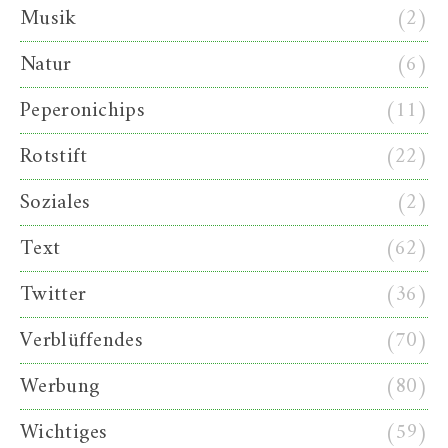
Musik
(2)
Natur
(6)
Peperonichips
(11)
Rotstift
(22)
Soziales
(2)
Text
(62)
Twitter
(36)
Verblüffendes
(70)
Werbung
(80)
Wichtiges
(59)