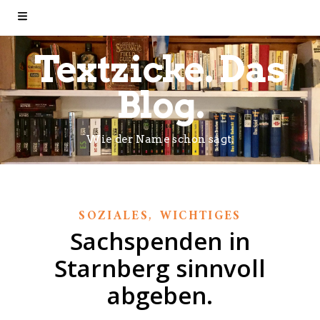
Textzicke. Das
Blog.
Wie der Name schon sagt.
,
SOZIALES
WICHTIGES
Sachspenden in
Starnberg sinnvoll
abgeben.