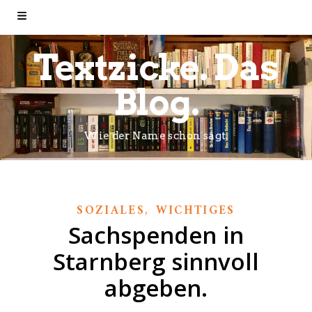
Textzicke. Das
Blog.
Wie der Name schon sagt.
,
SOZIALES
WICHTIGES
Sachspenden in
Starnberg sinnvoll
abgeben.