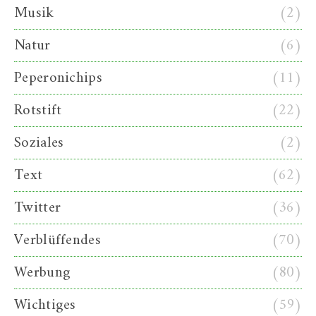
Musik
(2)
Natur
(6)
Peperonichips
(11)
Rotstift
(22)
Soziales
(2)
Text
(62)
Twitter
(36)
Verblüffendes
(70)
Werbung
(80)
Wichtiges
(59)