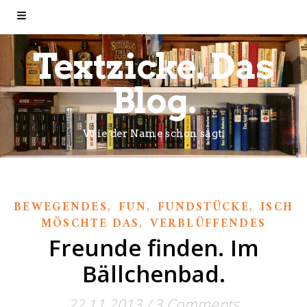
Textzicke. Das
Blog.
Wie der Name schon sagt.
,
,
,
BEWEGENDES
FUN
FUNDSTÜCKE
ISCH
,
MÖSCHTE DAS
VERBLÜFFENDES
Freunde finden. Im
Bällchenbad.
22.11.2013
/
3 Comments