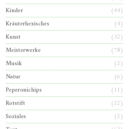
Kinder
(44)
Kräuterhexisches
(4)
Kunst
(32)
Meisterwerke
(78)
Musik
(2)
Natur
(6)
Peperonichips
(11)
Rotstift
(22)
Soziales
(2)