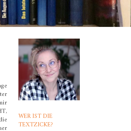
age
ter
mir
HT,
WER IST DIE
die
TEXTZICKE?
her