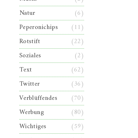
Natur
(6)
Peperonichips
(11)
Rotstift
(22)
Soziales
(2)
Text
(62)
Twitter
(36)
Verblüffendes
(70)
Werbung
(80)
Wichtiges
(59)