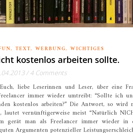
,
,
,
FUN
TEXT
WERBUNG
WICHTIGES
t kostenlos arbeiten sollte.
.04.2013
/
4 Comments
Euch, liebe Leserinnen und Leser, über eine Fr
reelancer immer wieder umtreibt: “Sollte ich un
den kostenlos arbeiten?” Die Antwort, so wird 
, lautet vernünftigerweise meist “Natürlich NIC
dem gerät man als Freelancer immer wieder in 
 guten Argumenten potenzieller Leistungserschleic