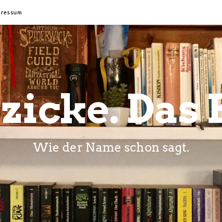
pressum
zicke. Das 
Wie der Name schon sagt.