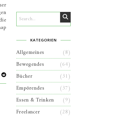
ner
gen
die
map
KATEGORIEN
Allgemeines
(8)
Bewegendes
(64)
Bücher
(31)
Empörendes
(37)
Essen & Trinken
(9)
Freelancer
(28)