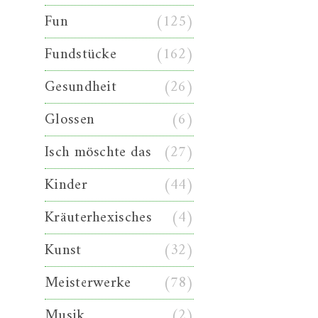
Fun
(125)
Fundstücke
(162)
Gesundheit
(26)
Glossen
(6)
Isch möschte das
(27)
Kinder
(44)
Kräuterhexisches
(4)
Kunst
(32)
Meisterwerke
(78)
Musik
(2)