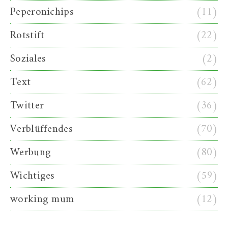
Peperonichips
(11)
Rotstift
(22)
Soziales
(2)
Text
(62)
Twitter
(36)
Verblüffendes
(70)
Werbung
(80)
Wichtiges
(59)
working mum
(12)