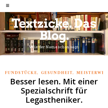
Textzicke. Das
Blog.
Wie der Name schon sagt.
,
,
FUNDSTÜCKE
GESUNDHEIT
MEISTERWE
Besser lesen. Mit einer
Spezialschrift für
Legastheniker.